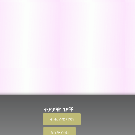
ተያያዥ ገፆች
ብሔራዊ ባንክ
ስኬት ባንክ