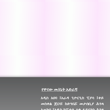
የዋናው መ/ቤት አድራሻ
አዲስ አበባ ፤አራዳ ጊዮርጊስ ፒያሳ ፤ቀይ
መስቀል ጀርባ፤ ከድንበሯ መታሰቢያ ሕንጻ
አጠገብ
፤አዲስ ካፒታል ዕቃ ፋይናንስ ሕንጻ