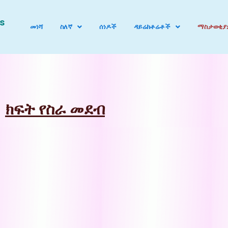
s
መነሻ
ስለኛ
ሰነዶች
ዳይሬክቶሬቶች
ማስታወቂያ
ክፍት የስራ መደብ