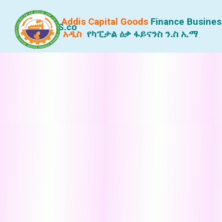
Addis Capital Goods
Finance
Busines
S.co
አዲስ
የካፒታል ዕቃ ፋይናንስ ን.ስ አ.ማ
.
.
.
..
.