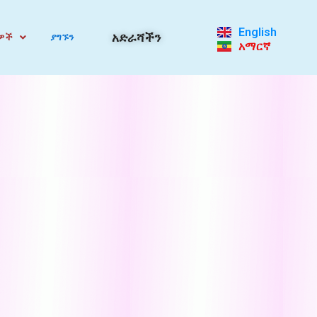
English
አድራሻችን
ዎች
ያግኙን
አማርኛ