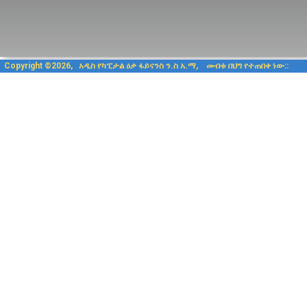
Copyright ©2026, አዲስ የካፒታል 