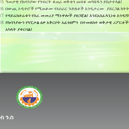
ዓመታዊ የኩባንያው የንብረት ቆጠራ ወቅቱን ጠብቆ መካሄዱን ይከታተላል፤
በውጪ ኦዲተሮች የሚጠቆሙ የአሰራር ጉድለቶች እንዲታረሙ ያደርጋል ክትትል
የዳይሬክቶሬቱን የስራ መመሪያ ማኑዋሎች ያዘጋጃል፤ እንደአስፈላጊነቱ እንዲሻ
IIIII
የኩባንያውን የካፒታል ዕቃ አቅርቦት አፈፃፀምን በተመለከተ ወቅታዊ ሪፖርቶ
አካላት ያቀርባል፤
I
I
Lorem ipsum dolor sit
ስ ን.ስ