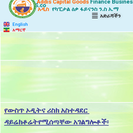
Addis Capital Goods
Finance
Busines
S.co
አዲስ
የካፒታል ዕቃ ፋይናንስ ን.ስ አ.ማ
አድራሻችን
English
አማርኛ
.
I
IIIII
I
የውስጥ ኦዲትና ሪስክ አስተዳደር
I
ዳይሬክቶሬትየሚሰጣቸው አገልግሎቶች፡