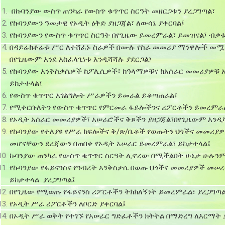
I
በኩባንያው ውስጥ ጠንካራ የውስጥ ቁጥጥር ስርዓት መዘርጋቱን ያረጋግጣል፣
የኩባንያውን ዓመታዊ የኦዲት ዕቅድ ያዘጋጃል፣ ለውሳኔ ያቀርባል፤
IIIII
የኩባንያውን የውስጥ ቁጥጥር ስርዓት በየጊዜው ይመረምራል፣ ይመዝናል፤ ብቃቱ
በዳይሬክቶሬቱ ሥር ለተሸፈኑ ስራዎች በሙሉ የስራ መመሪያ ማንዋሎች መ
I
በየጊዜውም እንደ አስፈላጊነቱ እንዲሻሻሉ ያደርጋል፤
የኩባንያው እንቅስቃሴዎች ከፖሊሲዎች፣ ከዓላማዎቹና ከአሰራር መመሪያዎቹ አ
ይከታተላል፤
IIIII
የውስጥ ቁጥጥር አገልግሎት ሥራዎችን ይመራል ይቆጣጠራል፣
የሚቀርቡለትን የውስጥ ቁጥጥር
የምርመራ ፋይሎችንና ሪፖርቶችን ይመረምራል
የኦዲት አሰራር መመሪያዎች፣ አሠራሮችና ቅጾችን ያዘጋጃል፣በየጊዜውም እንዲሻ
I
የኩባንያው የተለያዩ የሥራ ክፍሎችና ቅ/ጽ/ቤቶች የወጡትን ህጎችና መመሪያ
መሆናቸውን ደረጃውን በጠበቀ የኦዲት አሠራር ይመረምራል፣ ይከታተላል፤
ኩባንያው ጠንካራ የውስጥ ቁጥጥር ስርዓት ሊኖረው በሚችልበት ሁኔታ ሁሉን
IIIII
የኩባንያው የፋይናንስና የንብረት እንቅስቃሴ በወጡ ህጎችና መመሪያዎች መ
ይከታተላል ያረጋግጣል፤
.
በየጊዜው የሚወጡ የፋይናንስ ሪፖርቶችን ትክክለኝነት ይመረምራል፣ ያረጋግጣል
የኦዲት ሥራ ሪፖርቶችን ለቦርድ
ያቀርባል፤
I
በኦዲት ሥራ ወቅት የተገኙ የአሠራር ግድፈቶችን ክትትል በማድረግ ለእርማት 