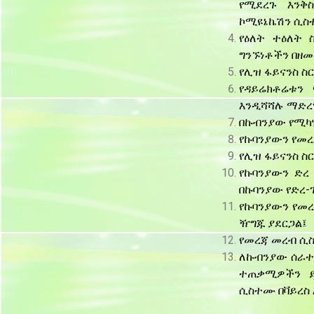
I
የሚደረጉ እንቅ
ኮሚዩኔኬሽን ሲስ
I
የዕለት ተዕለት
ግንኙነቶችን በዘመ
IIIII
የሊዝ ፋይናንስ ስ
የዳይሬክቶሬቱን
.
እንዲሻሻሉ ማድረ
በኩብንያው የሚካ
.
የኩባንያውን የመ
የሊዝ ፋይናንስ ስ
የኩባንያውን ድረ
በኩባንያው የድረ-
.
የኩባንያውን የመረ
ዥግጁ ያደርጋል፤
.
የመረጃ መረብ ሲ
ለኩብንያው ሰራተ
.
ተጠቃሚዎችን ይ
ሲስተሙ በቫይረስ