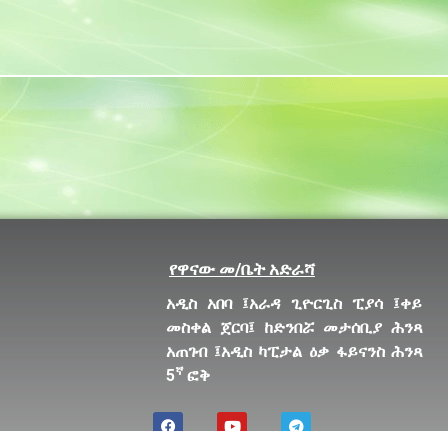
የዋናው መ/ቤት አድራሻ
አዲስ አበባ ፤አራዳ ጊዮርጊስ ፒያሳ ፤ቀይ
መስቀል ጀርባ፤ ከድንበሯ መታሰቢያ ሕንጻ
አጠገብ
፤አዲስ ካፒታል ዕቃ ፋይናንስ ሕንጻ
ኛ
5
ፎቅ