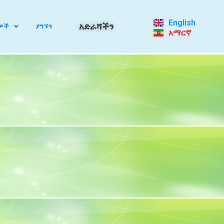
English
አድራሻችን
ዎች
ያግኙን
አማርኛ