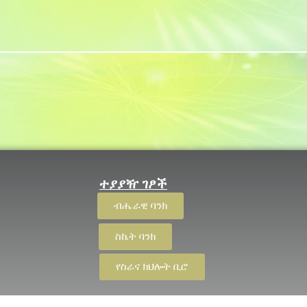
ተያያዥ ገፆች
ብሔራዊ ባንክ
ስኬት ባንክ
የስራና ክህሎት ቢሮ