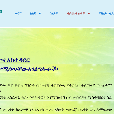
s
መነሻ
ስለኛ
ሰነዶች
ዳይሬክቶሬቶች
ማስታወቂያ
ትና አስተዳደር
የሚሰጣቸው
አገልግሎቶች፡
ንያው ዋና ዋና ተግባራት በዘመናዊ ቴክኖሎጂ የተደገፈ ቀልጣፋና ውጤታማ
፤
ርዓቱ አስፈላጊ የሆኑ ሶፍትዌሮችን የማበልፀግ ስራ መስራት፤ ማስተባበርና ስራ
ጃ ሥርዓት ከሌሎች የፋይናንስ ዘርፍ አካላት የመረጃ ስርዓት ጋር ለማዛመድ