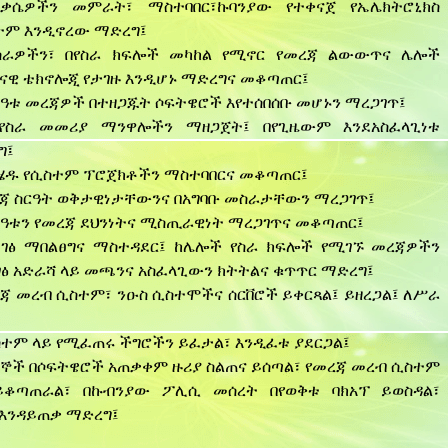
ስቃሴዎችን መምራት፣ ማስተባበር፣ኩባንያው የተቀናጀ የኤሌክትሮኒክስ
ተም እንዲኖረው ማድረግ፤
 ስራዎችን፣ በየስራ ክፍሎች መካከል የሚኖር የመረጃ ልውውጥና ሌሎች
ናዊ ቴክኖሎጂ የታገዙ እንዲሆኑ ማድረግና መቆጣጠር፤
ርዓቱ መረጃዎች በተዘጋጁት ሶፍትዌሮች እየተሰበሰቡ መሆኑን ማረጋገጥ፤
 የስራ መመሪያ ማንዋሎችን ማዘጋጀት፤ በየጊዜውም እንደአስፈላጊነቱ
ግ፤
ሄዱ የሲስተም ፕሮጀክቶችን ማስተባበርና መቆጣጠር፤
ረጃ ስርዓት ወቅታዊነታቸውንና በአግባቡ መስራታቸውን ማረጋገጥ፤
ርዓቱን የመረጃ ደህንነትና ሚስጢራዊነት ማረጋገጥና መቆጣጠር፤
 ገፅ ማበልፀግና ማስተዳደር፤ ከሌሎች የስራ ክፍሎች የሚገኙ መረጃዎችን
ገፅ አድራሻ ላይ መጫንና አስፈላጊውን ክትትልና ቁጥጥር ማድረግ፤
ጃ መረብ ሲስተም፣ ንዑስ ሲስተሞችና ሰርቨሮች ይቀርጻል፤ ይዘረጋል፤ ለሥራ
ስተም ላይ የሚፈጠሩ ችግሮችን ይፈታል፣ እንዲፈቱ ያደርጋል፤
ኞች በሶፍትዌሮች አጠቃቀም ዙሪያ ስልጠና ይሰጣል፣ የመረጃ መረብ ሲስተም
ቆጣጠራል፣ በኩብንያው ፖሊሲ መሰረት በየወቅቱ ባክአፕ ይወስዳል፣
 እንዳይጠቃ ማድረግ፤