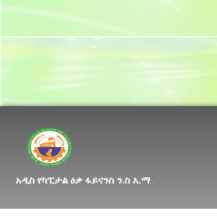
.
I
IIIII
Lorem ipsum dolor sit
አዲስ የካፒታል ዕቃ ፋይናንስ ን.ስ አ.ማ
.