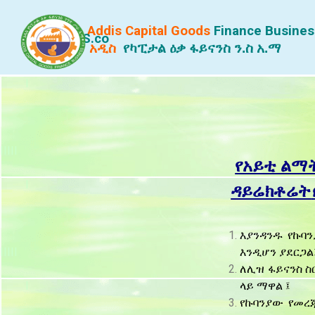
Addis Capital Goods
Finance
Busines
S.co
አዲስ
የካፒታል ዕቃ ፋይናንስ ን.ስ አ.ማ
I
IIIII
የአይቲ ልማ
I
ዳይሬክቶሬት
እያንዳንዱ የኩባ
IIIII
እንዲሆን ያደርጋል
ለሊዝ ፋይናንስ ስ
I
ላይ ማዋል ፤
የኩባንያው የመረ