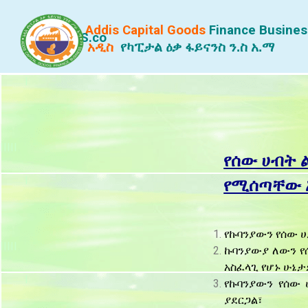
Addis Capital Goods
Finance
Busines
S.co
አዲስ
የካፒታል ዕቃ ፋይናንስ ን.ስ አ.ማ
I
IIIII
የሰው ሀብት
I
የሚሰጣቸው 
የኩባንያውን የሰው 
IIIII
ኩባንያውያ ለውን 
አስፈላጊ የሆኑ ሁ
I
የኩባንያውን የሰው 
ያደርጋል፣