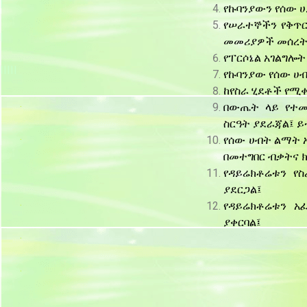
I
የኩባንያውን የሰው ሀ
የሠራተኞችን የቅጥር
I
መመሪያዎች መሰረት
የፐርሶኔል አገልግሎ
IIIII
የኩባንያው የሰው ሀ
ከየስራ ሂደቶች የሚ
.
በውጤት ላይ የተመ
ስርዓት ያደራጃል፤ 
.
የሰው ሀብት ልማት 
በመተግበር ብቃትና
የዳይሬክቶሬቱን የ
ያደርጋል፤
.
የዳይሬክቶሬቱን 
ያቀርባል፤
.
.