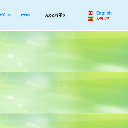
English
አድራሻችን
ዎች
ያግኙን
አማርኛ