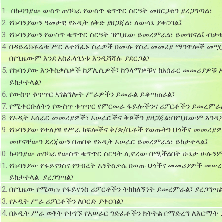
I
በኩባንያው ውስጥ ጠንካራ የውስጥ ቁጥጥር ስርዓት መዘርጋቱን ያረጋግጣል፣
የኩባንያውን ዓመታዊ የኦዲት ዕቅድ ያዘጋጃል፣ ለውሳኔ ያቀርባል፤
IIIII
የኩባንያውን የውስጥ ቁጥጥር ስርዓት በየጊዜው ይመረምራል፣ ይመዝናል፤ ብቃቱ
በዳይሬክቶሬቱ ሥር ለተሸፈኑ ስራዎች በሙሉ የስራ መመሪያ ማንዋሎች መ
I
በየጊዜውም እንደ አስፈላጊነቱ እንዲሻሻሉ ያደርጋል፤
የኩባንያው እንቅስቃሴዎች ከፖሊሲዎች፣ ከዓላማዎቹና ከአሰራር መመሪያዎቹ አ
ይከታተላል፤
IIIII
የውስጥ ቁጥጥር አገልግሎት ሥራዎችን ይመራል ይቆጣጠራል፣
የሚቀርቡለትን የውስጥ ቁጥጥር
የምርመራ ፋይሎችንና ሪፖርቶችን ይመረምራል
የኦዲት አሰራር መመሪያዎች፣ አሠራሮችና ቅጾችን ያዘጋጃል፣በየጊዜውም እንዲሻ
I
የኩባንያው የተለያዩ የሥራ ክፍሎችና ቅ/ጽ/ቤቶች የወጡትን ህጎችና መመሪያ
መሆናቸውን ደረጃውን በጠበቀ የኦዲት አሠራር ይመረምራል፣ ይከታተላል፤
ኩባንያው ጠንካራ የውስጥ ቁጥጥር ስርዓት ሊኖረው በሚችልበት ሁኔታ ሁሉን
IIIII
የኩባንያው የፋይናንስና የንብረት እንቅስቃሴ በወጡ ህጎችና መመሪያዎች መ
ይከታተላል ያረጋግጣል፤
.
በየጊዜው የሚወጡ የፋይናንስ ሪፖርቶችን ትክክለኝነት ይመረምራል፣ ያረጋግጣል
የኦዲት ሥራ ሪፖርቶችን ለቦርድ
ያቀርባል፤
I
በኦዲት ሥራ ወቅት የተገኙ የአሠራር ግድፈቶችን ክትትል በማድረግ ለእርማት 