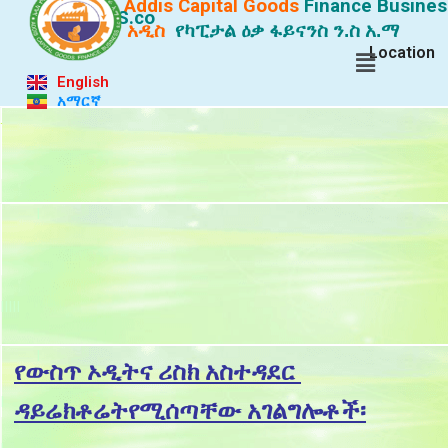
Addis Capital Goods
Finance
Busines
S.co
አዲስ
የካፒታል ዕቃ ፋይናንስ ን.ስ አ.ማ
Location
English
አማርኛ
.
I
IIIII
I
የውስጥ ኦዲትና ሪስክ አስተዳደር
I
ዳይሬክቶሬትየሚሰጣቸው አገልግሎቶች፡