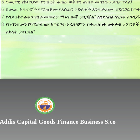
ዓመታዊ የኩባንያው የንብረት ቆጠራ ወቅቱን ጠብቆ መካሄዱን ይከታተላል፤
በውጪ ኦዲተሮች የሚጠቆሙ የአሰራር ጉድለቶች እንዲታረሙ ያደርጋል ክትትል
የዳይሬክቶሬቱን የስራ መመሪያ ማኑዋሎች ያዘጋጃል፤ እንደአስፈላጊነቱ እንዲሻ
IIIII
የኩባንያውን የካፒታል ዕቃ አቅርቦት አፈፃፀምን በተመለከተ ወቅታዊ ሪፖርቶ
አካላት ያቀርባል፤
I
I
Lorem ipsum dolor sit
Addis Capital Goods Finance Business S.co