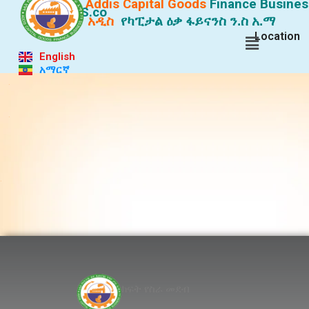
Addis Capital Goods
Finance
Busines
S.co
አዲስ
የካፒታል ዕቃ ፋይናንስ ን.ስ አ.ማ
Location
English
አማርኛ
.
.
.
Lorem ipsum dolor sit
ክፍት የስራ መደብ