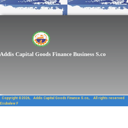
m
i
Lorem ipsum dolor sit
Addis Capital Goods Finance Business S.co
Copyright ©2026, Addis Capit
Esubalew F