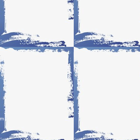
.
..
.
.
.
.
m
i